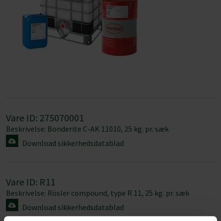
Vare ID: 275070001
Beskrivelse: Bonderite C-AK 11010, 25 kg. pr. sæk
Download sikkerhedsdatablad
Vare ID: R11
Beskrivelse: Rösler compound, type R 11, 25 kg. pr. sæk
Download sikkerhedsdatablad