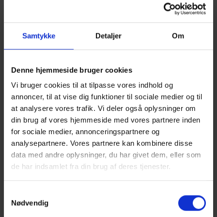
Vare ID: R20B
Beskrivelse: Rösler pulver compound, type R 20 B, leveret i 25
Samtykke
Detaljer
Om
kg sæk
Denne hjemmeside bruger cookies
Vare ID: R37
Vi bruger cookies til at tilpasse vores indhold og
annoncer, til at vise dig funktioner til sociale medier og til
Beskrivelse: Rösler pulver compound, type R 37, 25 kg. pr. sæk
at analysere vores trafik. Vi deler også oplysninger om
Download sikkerhedsdatablad
din brug af vores hjemmeside med vores partnere inden
for sociale medier, annonceringspartnere og
analysepartnere. Vores partnere kan kombinere disse
Vare ID: R40
data med andre oplysninger, du har givet dem, eller som
Beskrivelse: Rösler pulver compound, type R 40, leveret i 25 kg
de har indsamlet fra din brug af deres tjenester.
sæk
Download sikkerhedsdatablad
Samtykkevalg
Nødvendig