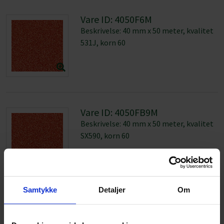
Vare ID: 4050FB9M
Beskrivelse: 40 mm x 50 meter, kvalitet
SX590, korn 60
Vare ID: 4050FF6M
Beskrivelse: 40 mm x 50 meter, kvalitet
052J, korn 60
Vare ID: 4050FPPM