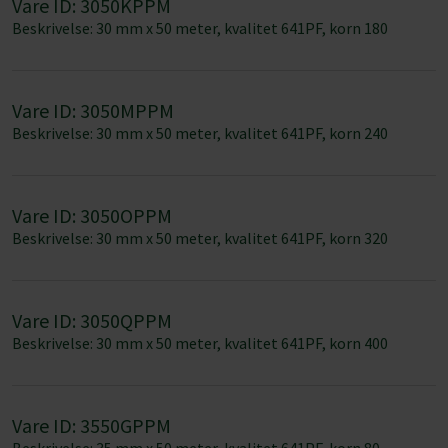
de har indsamlet fra din brug af deres tjenester.
Vare ID: 3050OPPM
Samtykkevalg
Beskrivelse: 30 mm x 50 meter, kvalitet 641PF, korn 320
Nødvendig
Præferencer
Vare ID: 3050QPPM
Beskrivelse: 30 mm x 50 meter, kvalitet 641PF, korn 400
Statistik
Vare ID: 3550GPPM
Marketing
Beskrivelse: 35 mm x 50 meter, kvalitet 641PF, korn 80
Vare ID: 3550IPPM
Tillad alle
Beskrivelse: 35 mm x 50 meter, kvalitet 641PF, korn 120
Tillad valgte