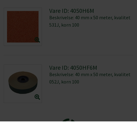
Vare ID: 4050HF6M
Beskrivelse: 40 mm x 50 meter, kvalitet
052J, korn 100
Fandt du ikke det du søgte?