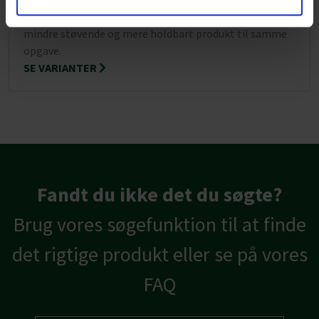
for mere info om den løsning. Nøddegranulat er et
mindre støvende og mere holdbart produkt til samme
opgave.
SE VARIANTER
Fandt du ikke det du søgte?
Brug vores søgefunktion til at finde
det rigtige produkt eller se på vores
FAQ