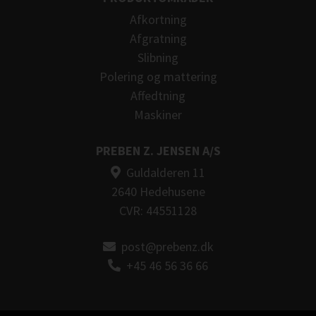
Afkortning
Afgratning
Slibning
Polering og mattering
Affedtning
Maskiner
PREBEN Z. JENSEN A/S
Guldalderen 11
2640 Hedehusene
CVR: 44551128
post@prebenz.dk
+45 46 56 36 66