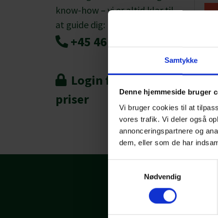
know-how – vi er altid klar til
at guide dig:
+45 46 56 36 66
Samtykke
Login for at se
Denne hjemmeside bruger c
priser
Vi bruger cookies til at tilpas
vores trafik. Vi deler også 
annonceringspartnere og anal
dem, eller som de har indsaml
Samtykkevalg
Nødvendig