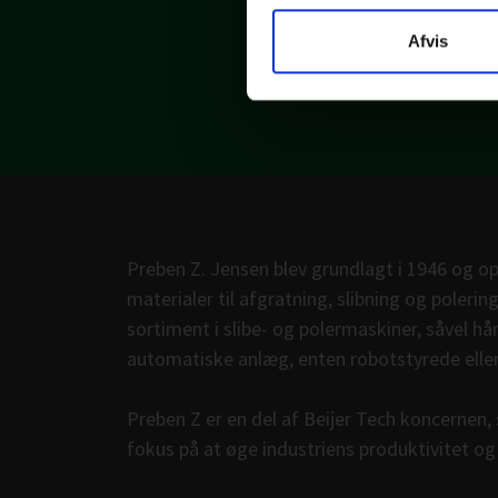
Brug vores søgefunk
Afvis
Preben Z. Jensen blev grundlagt i 1946 og op
materialer til afgratning, slibning og polering
sortiment i slibe- og polermaskiner, såvel h
automatiske anlæg, enten robotstyrede elle
Preben Z er en del af Beijer Tech koncernen
fokus på at øge industriens produktivitet o