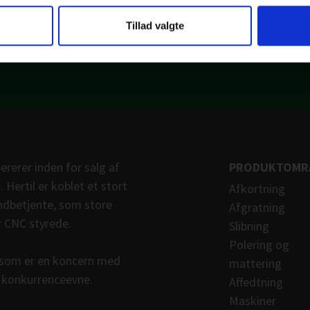
tion til at finde det rigtige produkt e
Tillad valgte
ererer inden for salg af
PRODUKTOMR
. Hertil er koblet et stort
Afkortning
åndbetjente, som store
Afgratning
r CNC styrede.
Slibning
Polering og
, som er en koncern med
mattering
g konkurrenceevne.
Affedtning
Maskiner