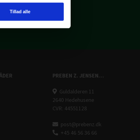
ller se på vores
FAQ
Tillad alle
ÅDER
PREBEN Z. JENSEN A/S
Guldalderen 11
2640 Hedehusene
CVR: 44551128
post@prebenz.dk
+45 46 56 36 66