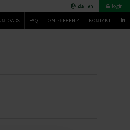
da
|
en
login
WNLOADS
FAQ
OM PREBEN Z
KONTAKT