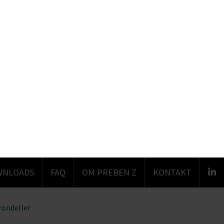
, til fiberrondeller
Om
rrondeller
 medier og til at analysere