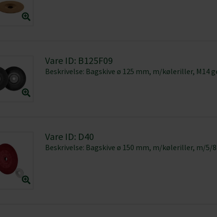
oplysninger om din brug af vores hjemmeside med vores partnere i
ysepartnere. Vores partnere kan kombinere disse data med andr
et fra din brug af deres tjenester.
Vare ID: B125F09
Præferencer
Statistik
Beskrivelse: Bagskive ø 125 mm, m/køleriller, M14 g
Tillad valgte
Vare ID: D40
Beskrivelse: Bagskive ø 150 mm, m/køleriller, m/5/8