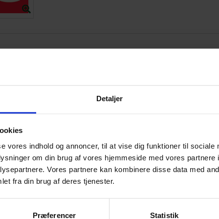
Vare ID: B230F01
Beskrivelse: Ø 230 mm, M14 gevind, turbo m/køleri
Vare ID: 50122
Beskrivelse: Dynabrade bagskive ø 76 mm, skumlag, 