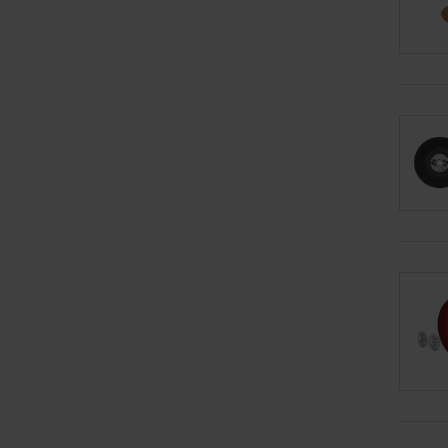
vores trafik. Vi deler også 
annonceringspartnere og anal
dem, eller som de har indsaml
Samtykkevalg
Nødvendig
Afvis