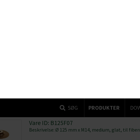
Vare ID: B125F03
Beskrivelse: Ø 125 mm x M14 , turbo blød
Vare ID: B125F04
Beskrivelse: Ø 125 mm x M14, medium, med køleribber
Detaljer
Vare ID: B125F07
ookies
Beskrivelse: Ø 125 mm x M14, medium, glat, til fibe
se vores indhold og annoncer, til at vise dig funktioner til sociale