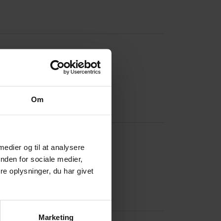
bber
f/velcro