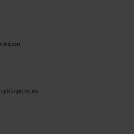
nden for sociale medier,
e oplysninger, du har givet
Marketing
evind, sort
Tillad alle
 og M14 gevind, rød