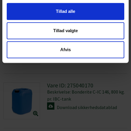
Download sikkerhedsdatablad
Vare ID: 275040025
Beskrivelse: Bonderite C-IC 146, 23 kg.
pr. dunk
Download sikkerhedsdatablad
Vare ID: 275040170
Beskrivelse: Bonderite C-IC 146, 800 kg.
pr. IBC-tank
Download sikkerhedsdatablad