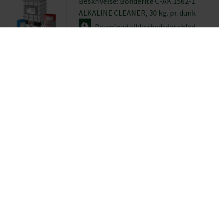
Beskrivelse: Bonderite C-AK 1562-1
ALKALINE CLEANER, 30 kg. pr. dunk
Download sikkerhedsdatablad
Vare ID: 275090002
Beskrivelse: Modificeret alkohol,
Dowclean 1601, 180 kg. pr. safe-tainer-
beholder
Download sikkerhedsdatablad
Vare ID: 275040009
Beskrivelse: Bonderite M-FE 3990-1, 23
kg. pr. dunk
Download sikkerhedsdatablad