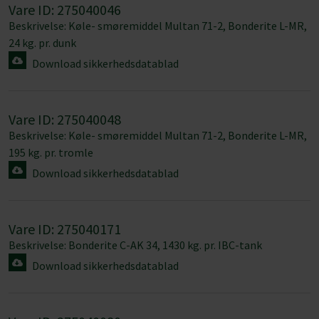
Vare ID: 275040046
Vi bruger cookies til at tilpasse vores indhold og
Beskrivelse: Køle- smøremiddel Multan 71-2, Bonderite L-MR,
annoncer, til at vise dig funktioner til sociale medier og til
24 kg. pr. dunk
at analysere vores trafik. Vi deler også oplysninger om
Download sikkerhedsdatablad
din brug af vores hjemmeside med vores partnere inden
for sociale medier, annonceringspartnere og
analysepartnere. Vores partnere kan kombinere disse
Vare ID: 275040048
data med andre oplysninger, du har givet dem, eller som
Beskrivelse: Køle- smøremiddel Multan 71-2, Bonderite L-MR,
de har indsamlet fra din brug af deres tjenester.
195 kg. pr. tromle
Download sikkerhedsdatablad
Samtykkevalg
Nødvendig
Vare ID: 275040171
Præferencer
Beskrivelse: Bonderite C-AK 34, 1430 kg. pr. IBC-tank
Download sikkerhedsdatablad
Statistik