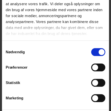
Vare ID: 1335010
Beskrivelse: Bonderite C-AD 5003, 23 kg. pr. dunk
Vare ID: 1581010
Beskrivelse: Bonderite C-NE 800, 20 kg.
pr. dunk
Download sikkerhedsdatablad
Vare ID: 275040063
Beskrivelse: Bonderite M-AD 565, 24 kg.
pr. dunk